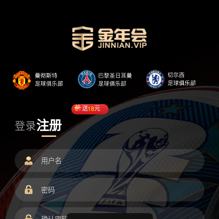
送
18
元
注册
登录