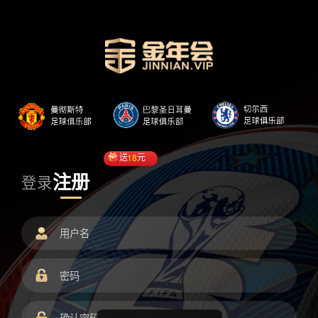
送
18
元
注册
登录