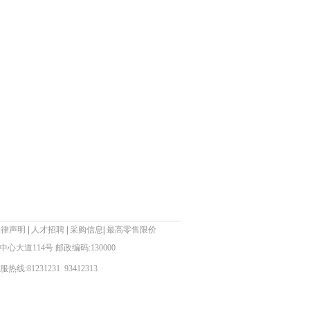
法律声明
|
人才招聘
|
采购信息
|
最高零售限价
心大道114号 邮政编码:130000
热线:81231231 93412313