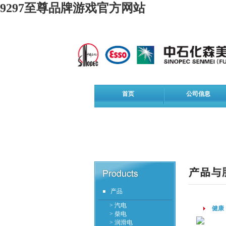
9297至尊品牌游戏官方网站
首页
公司信息
产品
> 汽电
健康
> 柴电
> 润滑电