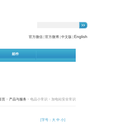
English
官方微信
|
官方微博
|
中文版
|
邮件
首页
>
产品与服务
> 电品小常识 > 加电站安全常识
[字号：大 中 小]