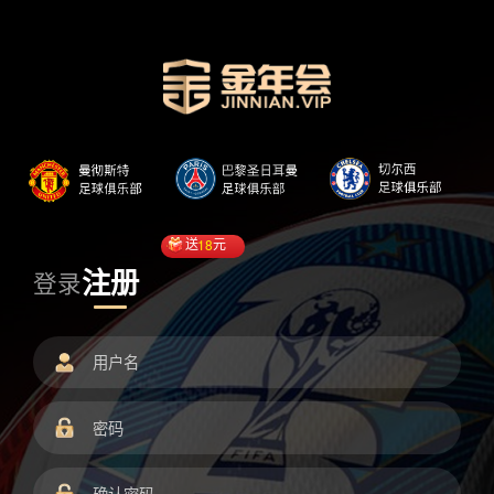
送
18
元
注册
登录