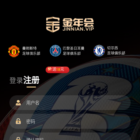
送
18
元
注册
登录