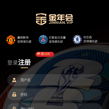
送
18
元
注册
登录